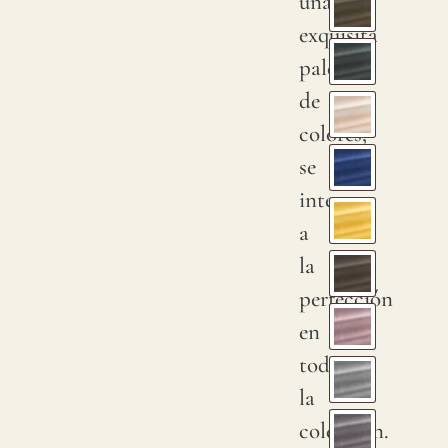
una
exquisita
paleta
de
colores,
se
integra
a
la
perfección
en
toda
la
colección.