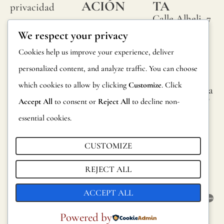
ACIÓN
TA
privacidad
Calle Alheli, 7
Preguntas
Política de
We respect your privacy
29730 Rincón
frecuentes
cookies
de la Victoria
Cookies help us improve your experience, deliver
Información
Málaga,
Condiciones
personalized content, and analyze traffic. You can choose
España
sobre
generales
which cookies to allow by clicking
Customize
. Click
hola@jamesma
productos
lonefabrics.co
Accept All
to consent or
Reject All
to decline non-
Aviso legal
m
Devoluciones
essential cookies.
James
Catalogo para
Malone
CUSTOMIZE
distribuidores
Fabrics,
REJECT ALL
Sostenibilidad
2021
ACCEPT ALL
Powered by