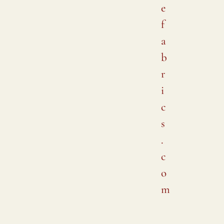
e
f
a
b
r
i
c
s
.
c
o
m