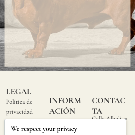
LEGAL
INFORM
CONTAC
Política de
ACIÓN
TA
privacidad
Calle Alheli, 7
Preguntas
Política de
We respect your privacy
29730 Rincón
frecuentes
cookies
de la Victoria