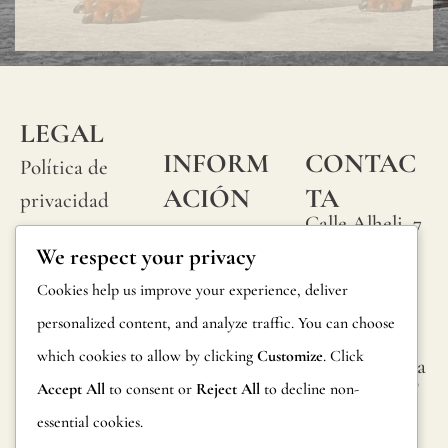
natura
"slubs
o
peque
LEGAL
nudos
INFORM
CONTAC
Política de
que
ACIÓN
TA
privacidad
se
Calle Alheli, 7
Preguntas
Política de
We respect your privacy
produ
29730 Rincón
frecuentes
cookies
de la Victoria
aleat
Cookies help us improve your experience, deliver
Información
Málaga,
Condiciones
en
personalized content, and analyze traffic. You can choose
España
sobre
generales
su
which cookies to allow by clicking
Customize
. Click
hola@jamesma
productos
lonefabrics.co
superf
Accept All
to consent or
Reject All
to decline non-
Aviso legal
m
Devoluciones
del
essential cookies.
James