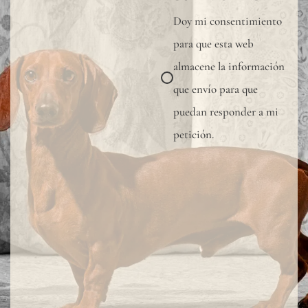
muest
Doy mi consentimiento
para
para que esta web
verifi
almacene la información
la
que envío para que
tonal
puedan responder a mi
dispon
petición.
Dado
que
el
lino
es
una
fibra
total