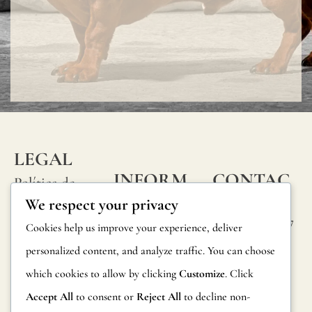
LEGAL
INFORM
CONTAC
Política de
ACIÓN
TA
We respect your privacy
privacidad
Calle Alheli, 7
Preguntas
Cookies help us improve your experience, deliver
Política de
29730 Rincón
frecuentes
personalized content, and analyze traffic. You can choose
cookies
de la Victoria
which cookies to allow by clicking
Customize
. Click
Información
Málaga,
Condiciones
España
Accept All
to consent or
Reject All
to decline non-
sobre
generales