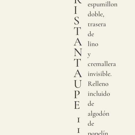
espumillon
I
doble,
S
trasera
T
de
A
lino
N
y
T
cremallera
A
invisible.
U
Relleno
P
incluido
E
de
algodón
1
de
1
popelín