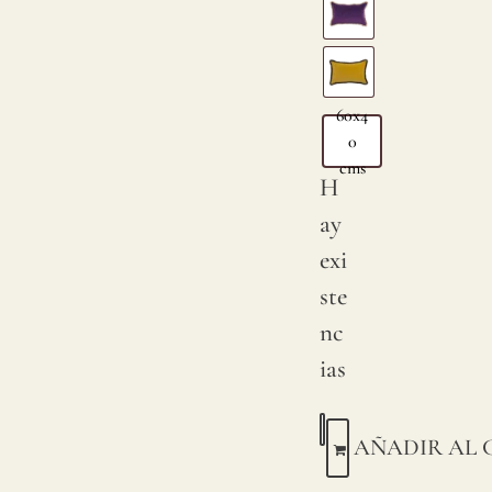
60x4
0
cms
H
ay
exi
ste
nc
ias
AÑADIR AL 