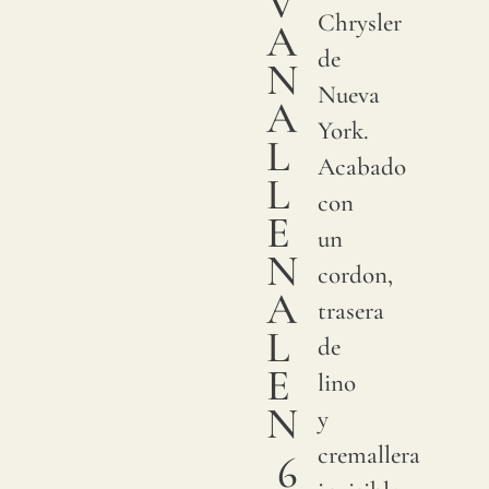
V
Chrysler
A
de
N
Nueva
A
York.
L
Acabado
L
con
E
un
N
cordon,
A
trasera
L
de
E
lino
N
y
cremallera
6