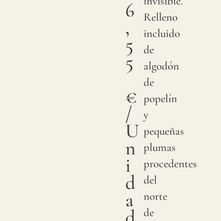
invisible.
6
Relleno
,
incluido
5
de
5
algodón
de
€
popelín
/
y
U
pequeñas
n
plumas
i
procedentes
d
del
a
norte
d
de