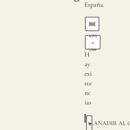
España.
45x3
0
cms
H
ay
exi
ste
nc
ias
AÑADIR AL 