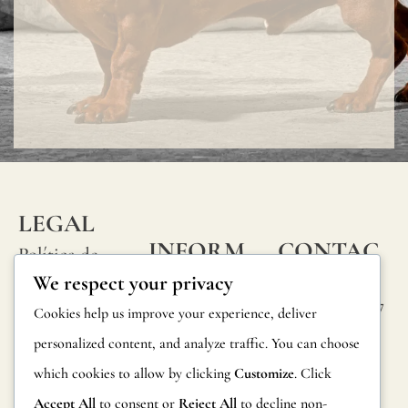
LEGAL
INFORM
CONTAC
Política de
ACIÓN
TA
We respect your privacy
privacidad
Calle Alheli, 7
Preguntas
Cookies help us improve your experience, deliver
Política de
29730 Rincón
frecuentes
personalized content, and analyze traffic. You can choose
cookies
de la Victoria
which cookies to allow by clicking
Customize
. Click
Información
Málaga,
Condiciones
España
Accept All
to consent or
Reject All
to decline non-