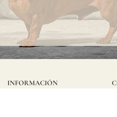
alta, y todos los
residuos se eliminan
de forma
responsable. Todas
las fibras utilizadas
para producir los
revestimientos
murales proceden de
INFORMACIÓN
C
bosques gestionados
Ca
Preguntas frecuentes
de forma sostenible,
29
Información sobre productos
con certificación
Má