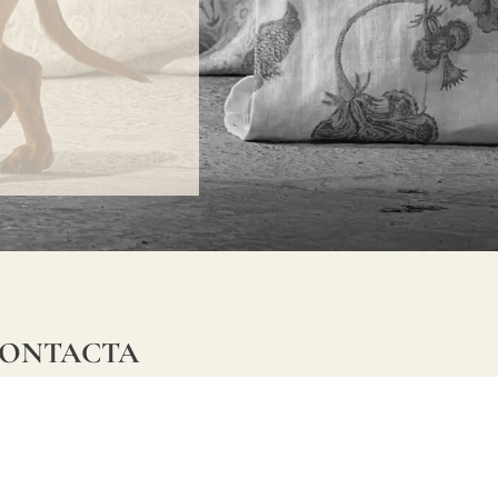
ONTACTA
lle Alheli, 7
730 Rincón de la Victoria
laga, España