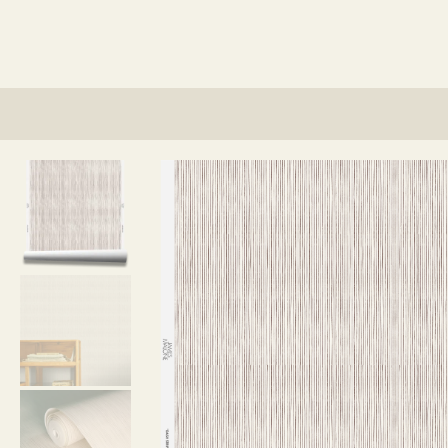
¿Qué herramientas necesito para instala
¿Qué pasta debería usar?
¿Se puede usar nuestro papel pintado en
¿Se puede usar nuestro papel pintado e
¿Puedo utilizar el papel pintado para el
¿Puedo combinar un diseño de tela y pa
¿Viene incluido la pasta para pegar el p