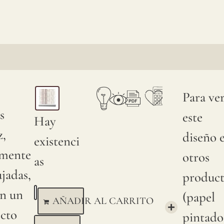
Para ve
s
este
Hay
z,
diseño 
existenci
amente
otros
as
jadas,
product
an un
(papel
AÑADIR AL CARRITO
ecto
pintado