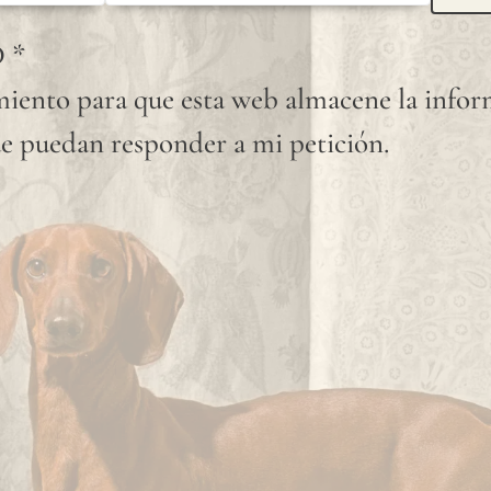
fuego. Las tintas
D
*
utilizadas para
iento para que esta web almacene la info
nuestras
e puedan responder a mi petición.
impresiones están
certificadas
conforme a la norma
medioambiental
Nordic Swan.
Nuestras tintas son
inodoras, con una
durabilidad muy