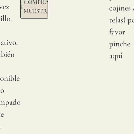
COMPRAR
 vez
cojines 
MUESTRA
illo
telas) p
favor
ativo.
pinche
bién
aquí
onible
o
ampado
re
.