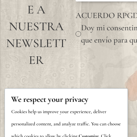
E A
ACUERDO RPG
NUESTRA
Doy mi consentim
que envío para qu
NEWSLETT
ER
We respect your privacy
Cookies help us improve your experience, deliver
personalized content, and analyze traffic. You can choose
which cookies to allow by clicking
Customize
. Click