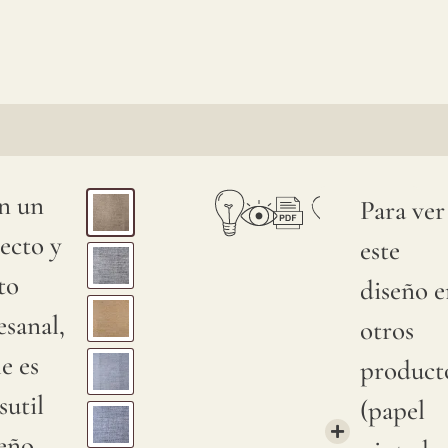
n un
Para ver
ecto y
este
to
diseño e
esanal,
otros
le es
product
sutil
(papel
seño