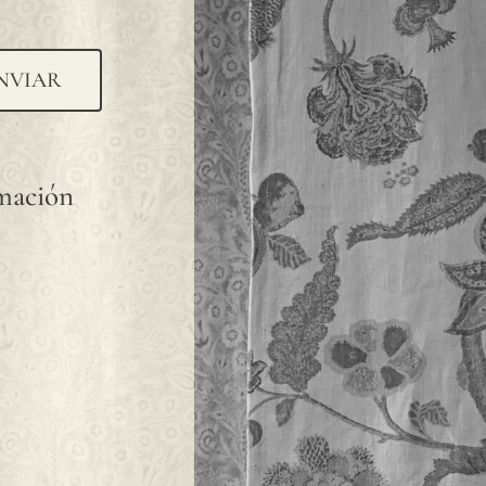
NVIAR
rmación