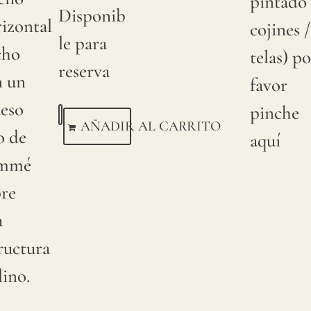
pintado 
Disponib
izontal
cojines /
le para
cho
telas) po
reserva
n un
favor
ueso
pinche
AÑADIR AL CARRITO
o de
aquí
ammé
bre
a
ructura
lino.