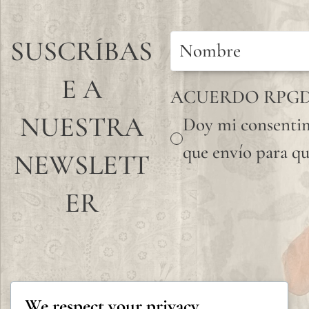
SUSCRÍBAS
E A
ACUERDO RPG
NUESTRA
Doy mi consentim
que envío para qu
NEWSLETT
ER
We respect your privacy