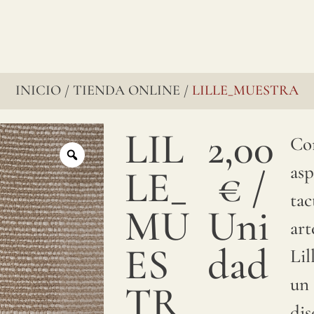
INICIO
TIENDA ONLINE
LILLE_MUESTRA
/
/
LIL
2,00
Co
asp
LE_
€
/
tac
MU
Uni
art
ES
dad
Lil
un 
TR
di