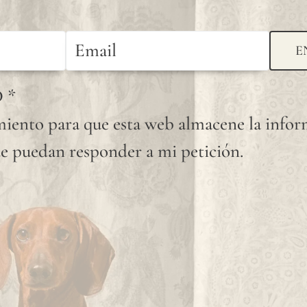
E
D
*
iento para que esta web almacene la info
e puedan responder a mi petición.