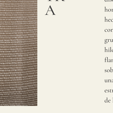
A
hor
he
co
gr
hil
fl
so
un
est
de 