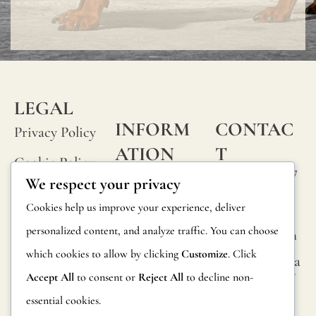
LEGAL
INFORM
CONTAC
Privacy Policy
ATION
T
Cookie Policy
Calle Alheli, 7
FAQs
We respect your privacy
Terms and
29730 Rincón
Product
Cookies help us improve your experience, deliver
de la Victoria
Conditions
Information
personalized content, and analyze traffic. You can choose
Málaga, Spain
Legal Notice
which cookies to allow by clicking
Customize
. Click
hola@jamesma
Returns
lonefabrics.co
Accept All
to consent or
Reject All
to decline non-
m
Catalog for
essential cookies.
Distributors