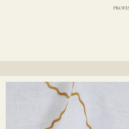
lino?
PROFE