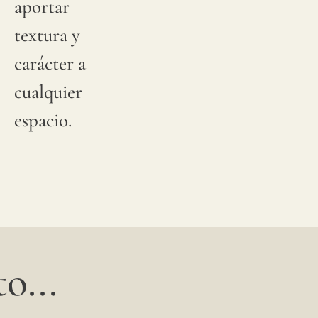
aportar
textura y
carácter a
cualquier
espacio.
o...