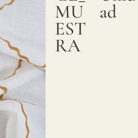
MU
ad
EST
RA