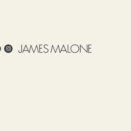
ale
ling
Cuidados
Uso
Partida
País de
arancelaria
origen
53092900
TURKEY
a?
to?
pel pintado?
y cuidar adecuadamente el