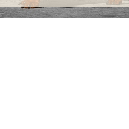
INFORMACIÓN
C
Ca
Preguntas frecuentes
29
Información sobre productos
Má
ho
Devoluciones
Catalogo para distribuidores
Sostenibilidad