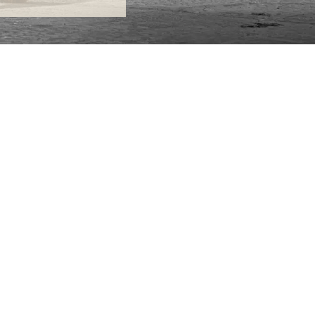
ONTACTA
lle Alheli, 7
730 Rincón de la Victoria
laga, España
la@jamesmalonefabrics.com
James Malone Fabrics, 2021