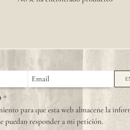
E
D
*
iento para que esta web almacene la info
e puedan responder a mi petición.