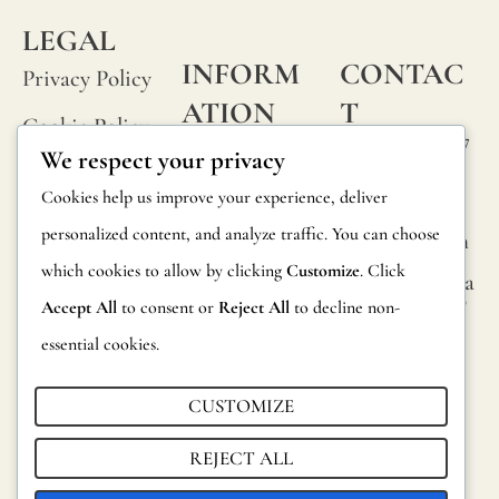
LEGAL
INFORM
CONTAC
Privacy Policy
ATION
T
Cookie Policy
Calle Alheli, 7
FAQs
We respect your privacy
Terms and
29730 Rincón
Product
Cookies help us improve your experience, deliver
de la Victoria
Conditions
Information
personalized content, and analyze traffic. You can choose
Málaga, Spain
Legal Notice
which cookies to allow by clicking
Customize
. Click
hola@jamesma
Returns
lonefabrics.co
Accept All
to consent or
Reject All
to decline non-
m
Catalog for
essential cookies.
Distributors
James
Malone
CUSTOMIZE
Sustainability
Fabrics,
REJECT ALL
2021