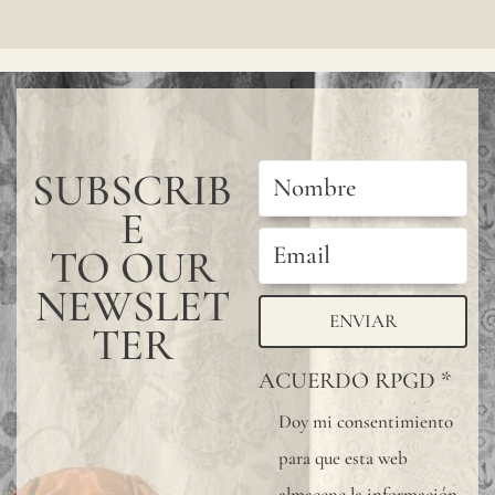
SUBSCRIB
E
TO OUR
NEWSLET
ENVIAR
TER
ACUERDO RPGD
*
Doy mi consentimiento
para que esta web
almacene la información