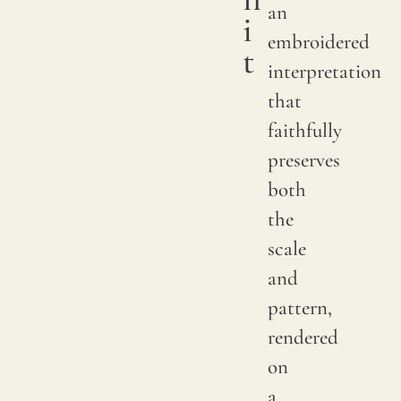
an
i
embroidered
t
interpretation
that
faithfully
preserves
both
the
scale
and
pattern,
rendered
on
a