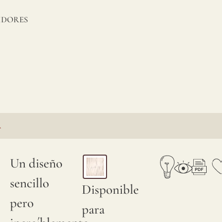
IDORES
A
Un diseño
sencillo
Disponible
pero
para