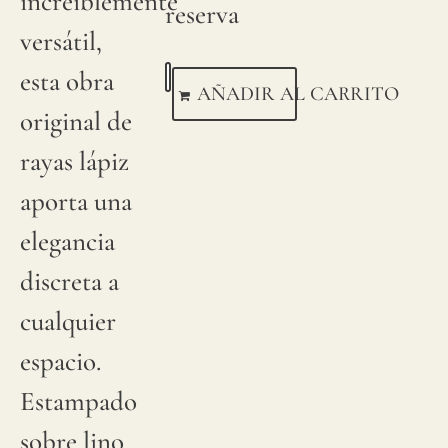
increíblemente
reserva
versátil,
esta obra
AÑADIR AL CARRITO
original de
rayas lápiz
aporta una
elegancia
discreta a
cualquier
espacio.
Estampado
sobre lino