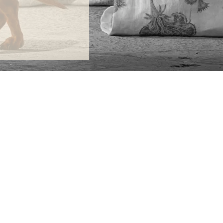
ONTACTA
lle Alheli, 7
730 Rincón de la Victoria
laga, España
la@jamesmalonefabrics.com