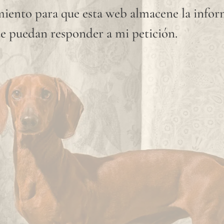
producen
iento para que esta web almacene la info
aleatoriamente
e puedan responder a mi petición.
en su
superficie
del
tejido
son
considerados
normales
y no
imperfecciones.