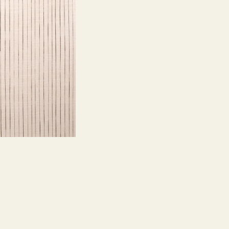
naturales
en las
cosechas
de lino,
el color
puede
tener
cambios
sutiles
entre
producciones;