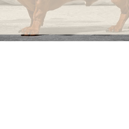
INFORMACIÓN
C
Ca
Preguntas frecuentes
29
Información sobre productos
Má
ho
Devoluciones