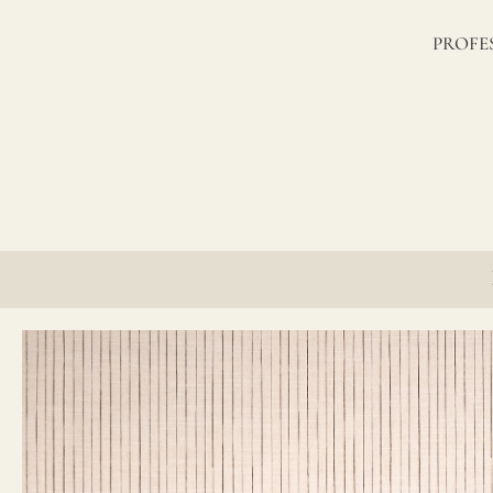
lino?
PROFE