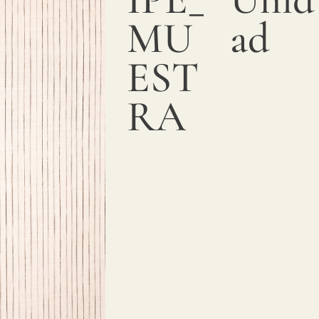
textura
MU
ad
suave y
suntuosa.
EST
Estampamos
RA
con
pigmentos
sobre
lino
natural.
Debido
a
variaciones