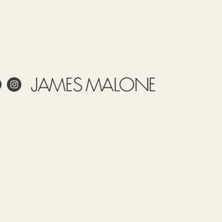
dados
Uso
Partida
País de
Observaciones
arancelaria
origen
James
53092100
ESPAÑA
Malone
estampa
este
a?
tejido
to?
en
España.
pel pintado?
Nuestros
y cuidar adecuadamente el
tejidos,