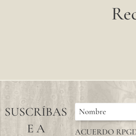
Rec
SUSCRÍBAS
E A
ACUERDO RPG