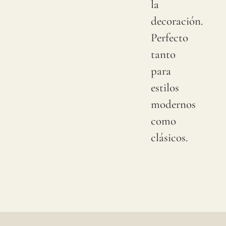
la
lino,
decoración.
el
Perfecto
color
tanto
puede
para
tener
estilos
cambi
modernos
sutile
como
entre
clásicos.
produ
se
acons
solici
una