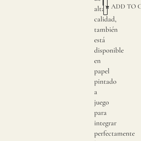
Esta
ADD TO 
alta
con
calidad,
pigme
también
sobre
está
lino
disponible
natura
en
Debi
papel
a
pintado
variac
a
natura
juego
en
para
las
integrar
cosec
perfectamente
de