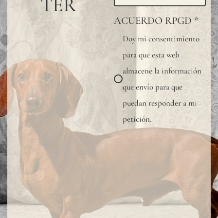
TER
natura
ACUERDO RPGD
*
"slubs
Doy mi consentimiento
o
para que esta web
peque
almacene la información
nudos
que envío para que
que
puedan responder a mi
se
petición.
produ
aleat
en
su
superf
del