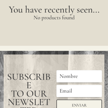
muest
You have recently seen...
para
No products found
verifi
la
tonal
dispon
Dado
que
el
SUBSCRIB
lino
es
E
una
TO OUR
fibra
NEWSLET
ENVIAR
total