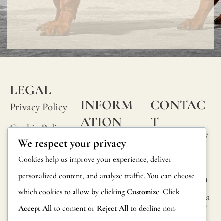
tejido
son
consi
norma
y
no
LEGAL
imper
INFORM
CONTAC
Privacy Policy
ATION
T
Cookie Policy
Calle Alheli, 7
FAQs
We respect your privacy
Terms and
29730 Rincón
Product
Cookies help us improve your experience, deliver
de la Victoria
Conditions
Information
personalized content, and analyze traffic. You can choose
Málaga, Spain
Legal Notice
which cookies to allow by clicking
Customize
. Click
hola@jamesma
Returns
lonefabrics.co
Accept All
to consent or
Reject All
to decline non-
m
Catalog for