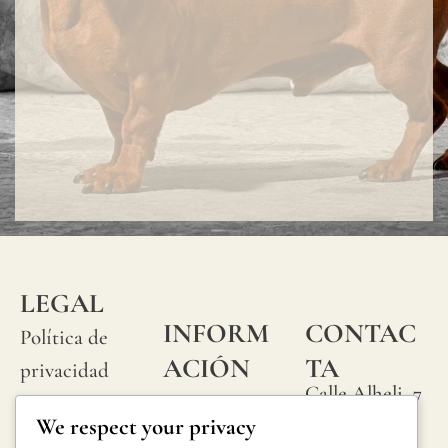
LEGAL
INFORM
CONTAC
Política de
ACIÓN
TA
privacidad
Calle Alheli, 7
Preguntas
Política de
We respect your privacy
29730 Rincón
frecuentes
cookies
de la Victoria