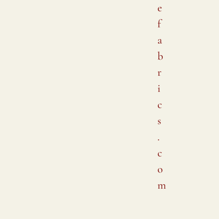
e
f
a
b
r
i
c
s
.
c
o
m