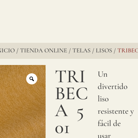
NICIO
TIENDA ONLINE
TELAS
LISOS
TRIBE
/
/
/
/
TRI
Un
divertido
BEC
liso
A
5
resistente y
01
fácil de
usar