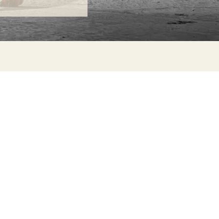
ONTACTA
lle Alheli, 7
730 Rincón de la Victoria
laga, España
la@jamesmalonefabrics.com
James Malone Fabrics, 2021