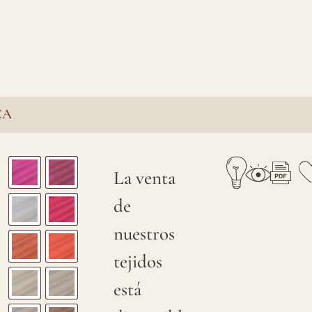
CA
La venta
de
nuestros
tejidos
está