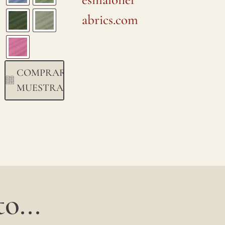
abrics.com
COMPRAR
MUESTRA
o...