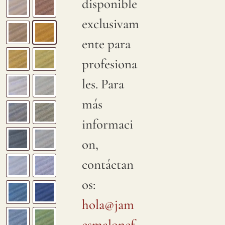
disponible
exclusivam
ente para
profesiona
les. Para
más
informaci
on,
contáctan
os:
hola@jam
esmalonef