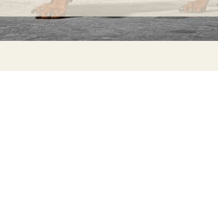
INFORMACIÓN
C
Ca
Preguntas frecuentes
29
Información sobre productos
Má
ho
Devoluciones
Catalogo para distribuidores
Sostenibilidad