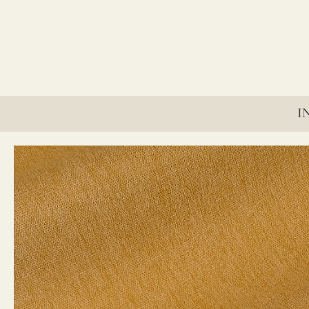
lino?
I