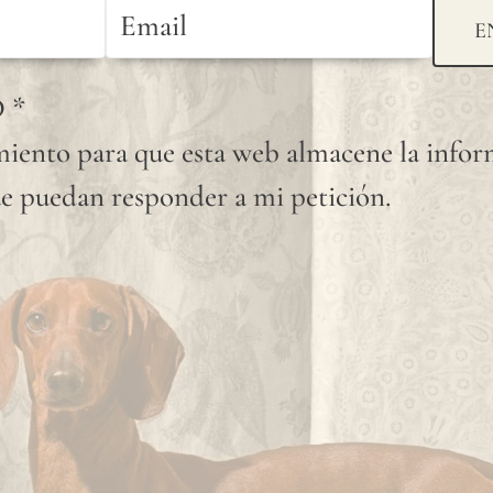
fuego. Las tintas
E
utilizadas para
D
*
nuestras
iento para que esta web almacene la info
impresiones están
e puedan responder a mi petición.
certificadas
conforme a la norma
medioambiental
Nordic Swan.
Nuestras tintas son
inodoras, con una
durabilidad muy