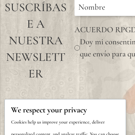
SUSCRÍBAS
E A
ACUERDO RPG
NUESTRA
Doy mi consentim
que envío para qu
NEWSLETT
ER
We respect your privacy
Cookies help us improve your experience, deliver
personalized content, and analyze traffic. You can choose