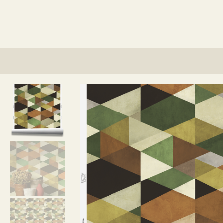
¿Qué herramientas necesito para instala
¿Qué pasta debería usar?
¿Se puede usar nuestro papel pintado en
¿Se puede usar nuestro papel pintado e
¿Puedo utilizar el papel pintado para el
¿Puedo combinar un diseño de tela y pa
¿Viene incluido la pasta para pegar el p