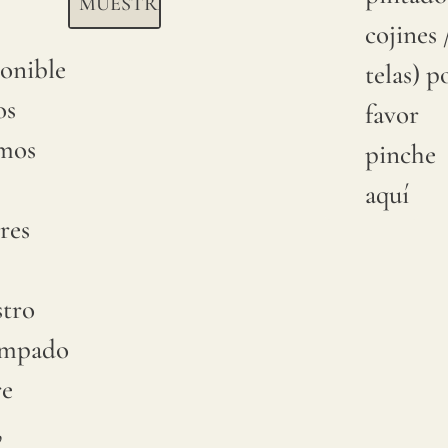
MUESTRA
cojines 
onible
telas) p
os
favor
mos
pinche
aquí
res
stro
ampado
re
,