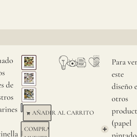
ado
Para ve
os
este
es de
diseño 
tros
otros
arines
product
AÑADIR AL CARRITO
(papel
COMPRAR
inella
pintado