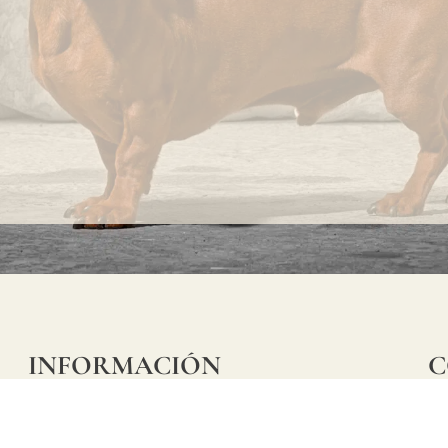
alta, y todos los
residuos se eliminan
de forma
responsable. Todas
las fibras utilizadas
para producir los
revestimientos
murales proceden de
bosques gestionados
INFORMACIÓN
C
de forma sostenible,
Ca
Preguntas frecuentes
con certificación
29