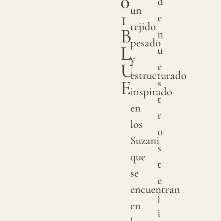
0
d
un
1
e
tejido
B
n
pesado
L
u
y
U
e
estructurado
E
s
inspirado
t
en
r
los
o
Suzani
s
que
t
se
e
encuentran
j
en
i