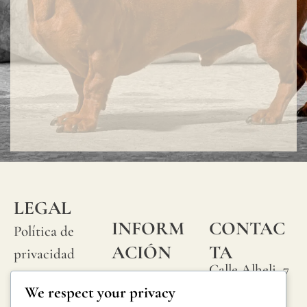
LEGAL
INFORM
CONTAC
Política de
ACIÓN
TA
privacidad
Calle Alheli, 7
Preguntas
Política de
We respect your privacy
29730 Rincón
frecuentes
cookies
de la Victoria