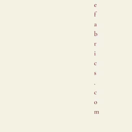
e
f
a
b
r
i
c
s
.
c
o
m