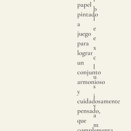
papel
b
lino,
pintado
l
el
a
e
color
juego
e
puede
para
x
tener
lograr
c
cambi
un
l
sutile
conjunto
u
entre
armonioso
s
produ
y
i
se
cuidadosamente
v
acons
pensado,
a
solici
que
m
una
complementa