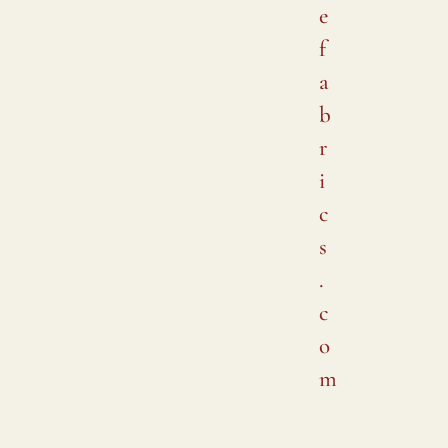
e
f
a
b
r
i
c
s
.
c
o
m