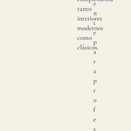
e
muest
tanto
n
para
interiores
t
verifi
modernos
e
la
como
p
tonal
clásicos.
a
dispon
r
Dado
a
que
p
el
r
lino
o
es
f
una
e
fibra
s
total