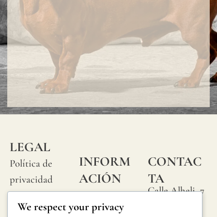
LEGAL
INFORM
CONTAC
Política de
ACIÓN
TA
privacidad
Calle Alheli, 7
Preguntas
Política de
We respect your privacy
29730 Rincón
frecuentes
cookies
de la Victoria