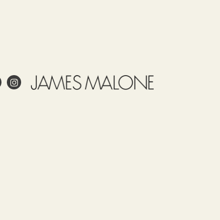
ale
ling
Cuidados
Uso
Partida
País de
arancelaria
origen
58013600
ITALIA
a?
to?
pel pintado?
y cuidar adecuadamente el