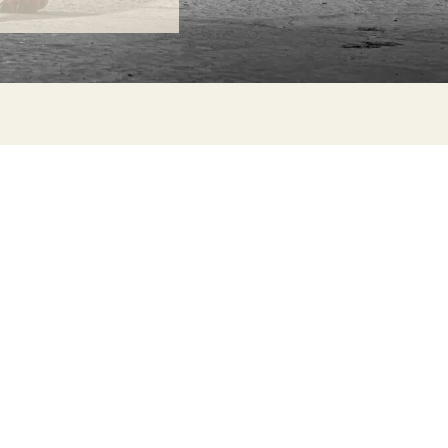
ONTACT
lle Alheli, 7
730 Rincón de la Victoria
laga, Spain
la@jamesmalonefabrics.com
James Malone Fabrics, 2021