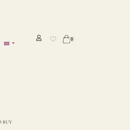
No se ha añadido productos en
favoritos
0
VER WISHLIST
 BUY