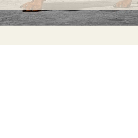
INFORMATION
C
Ca
FAQs
29
Product Information
Má
ho
Returns
Catalog for Distributors
Sustainability