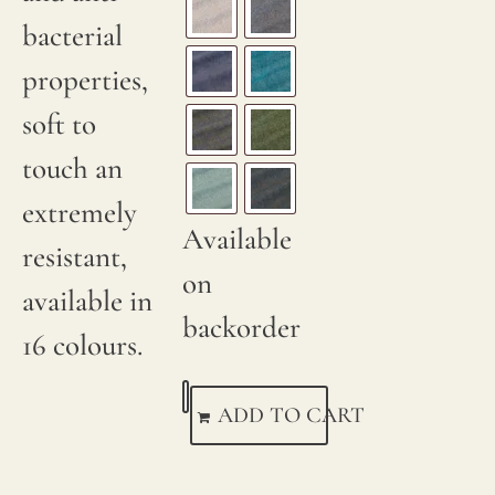
bacterial
properties,
soft to
touch an
extremely
Available
resistant,
on
available in
backorder
16 colours.
ADD TO CART