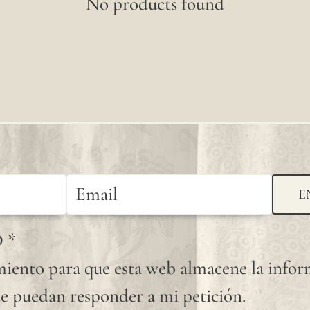
No products found
E
D
*
iento para que esta web almacene la info
e puedan responder a mi petición.