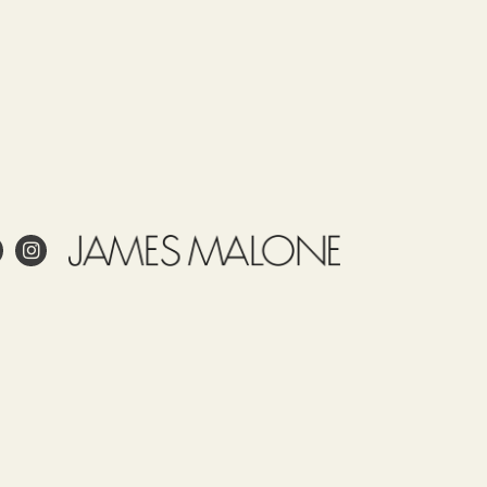
LLOW
UE
EY
OWN