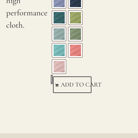
high
performance
cloth.
ADD TO CART