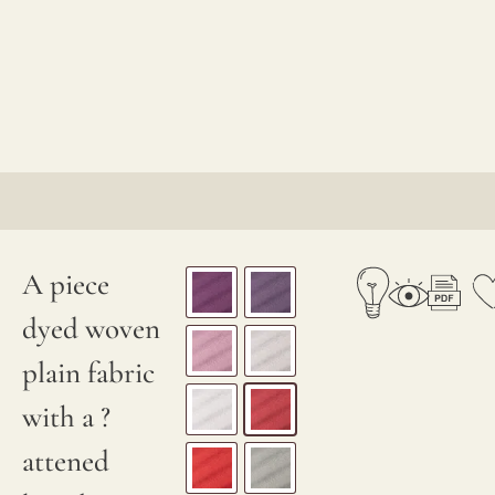
A piece
dyed woven
plain fabric
with a ?
attened