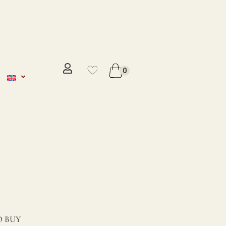
No se ha añadido productos en
favoritos
0
VER WISHLIST
 BUY