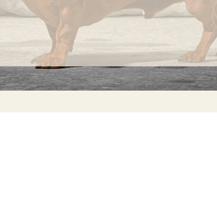
INFORMATION
C
Ca
FAQs
29
Product Information
Má
ho
Returns