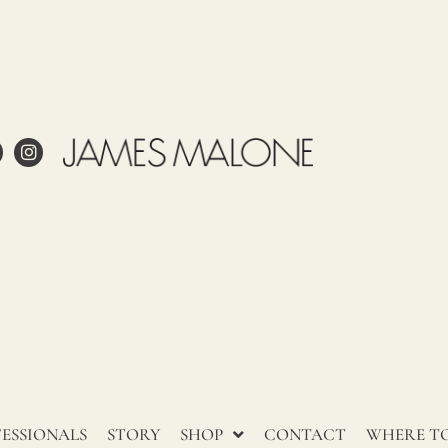
ale
ling
Cuidados
Uso
Partida
País de
arancelaria
origen
54075200
ITALIA
a?
to?
pel pintado?
y cuidar adecuadamente el
ESSIONALS
STORY
SHOP
CONTACT
WHERE TO