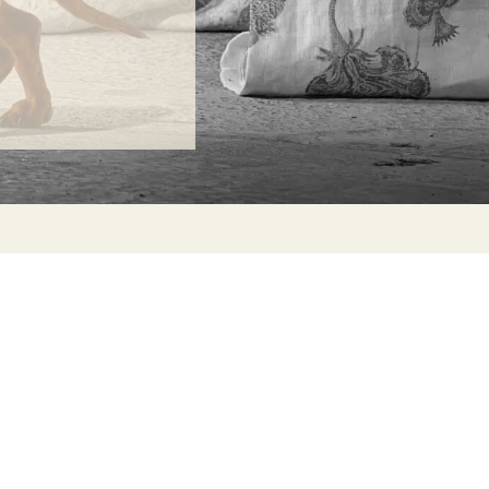
ONTACT
lle Alheli, 7
730 Rincón de la Victoria
laga, Spain
la@jamesmalonefabrics.com