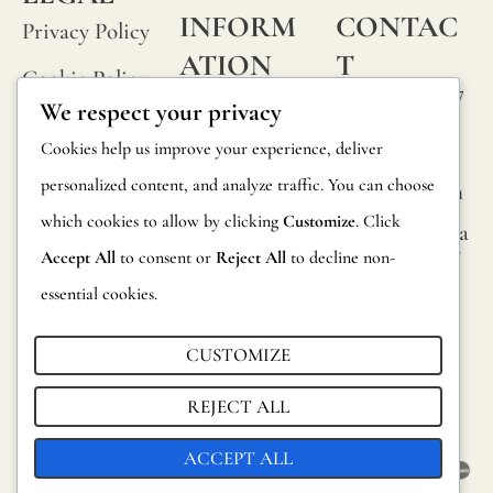
INFORM
CONTAC
Privacy Policy
ATION
T
Cookie Policy
Calle Alheli, 7
FAQs
We respect your privacy
Terms and
29730 Rincón
Product
Cookies help us improve your experience, deliver
de la Victoria
Conditions
Information
personalized content, and analyze traffic. You can choose
Málaga, Spain
Legal Notice
which cookies to allow by clicking
Customize
. Click
hola@jamesma
Returns
lonefabrics.co
Accept All
to consent or
Reject All
to decline non-
m
Catalog for
essential cookies.
Distributors
James
Malone
CUSTOMIZE
Sustainability
Fabrics,
REJECT ALL
2021
ACCEPT ALL