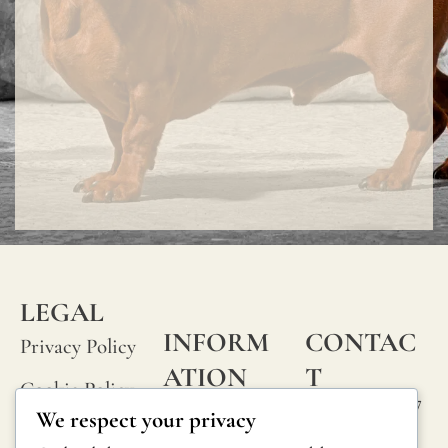
LEGAL
INFORM
CONTAC
Privacy Policy
ATION
T
Cookie Policy
Calle Alheli, 7
FAQs
We respect your privacy
Terms and
29730 Rincón