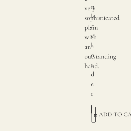
n
very
b
sophisticated
a
plain
c
with
k
an
o
outstanding
r
hand.
d
e
r
ADD TO C