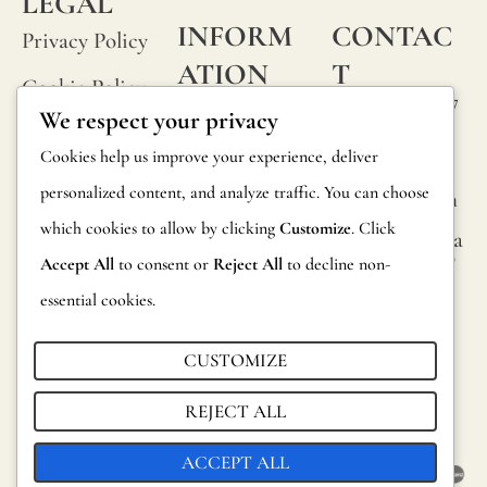
LEGAL
INFORM
CONTAC
Privacy Policy
ATION
T
Cookie Policy
Calle Alheli, 7
FAQs
We respect your privacy
Terms and
29730 Rincón
Product
Cookies help us improve your experience, deliver
de la Victoria
Conditions
Information
personalized content, and analyze traffic. You can choose
Málaga, Spain
Legal Notice
which cookies to allow by clicking
Customize
. Click
hola@jamesma
Returns
lonefabrics.co
Accept All
to consent or
Reject All
to decline non-
m
Catalog for
essential cookies.
Distributors
James
Malone
CUSTOMIZE
Sustainability
Fabrics,
REJECT ALL
2021
ACCEPT ALL