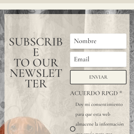
SUBSCRIB
E
TO OUR
NEWSLET
ENVIAR
TER
ACUERDO RPGD
*
Doy mi consentimiento
para que esta web
almacene la información
que envío para que