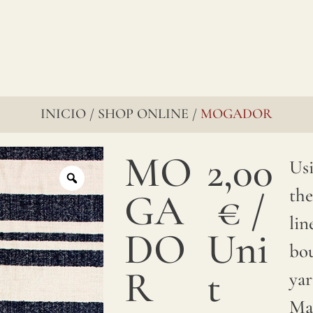
INICIO
SHOP ONLINE
MOGADOR
/
/
MO
2,00
Us
th
GA
€
/
lin
DO
Uni
bo
R
t
yar
Ma