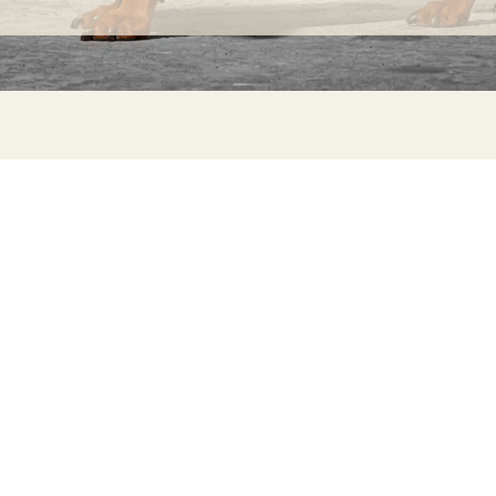
INFORMATION
C
Ca
FAQs
29
Product Information
Má
ho
Returns
Catalog for Distributors
Sustainability