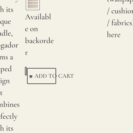
h its
/ cushio
Availabl
ique
/ fabrics
e on
dle,
here
backorde
gador
r
ms a
iped
ADD TO CART
ign
t
mbines
fectly
h its