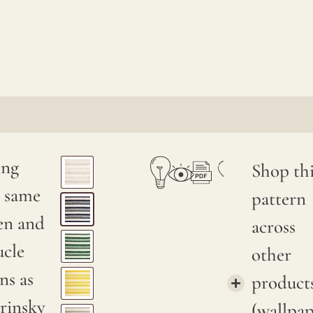
ing
Shop thi
e same
pattern
en and
across
ucle
other
ns as
product
rinsky
(wallpa