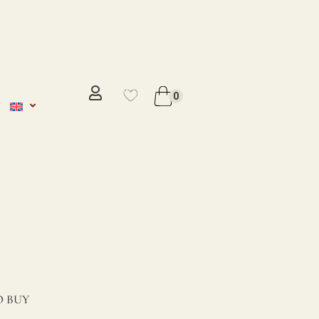
No se ha añadido productos en
favoritos
0
VER WISHLIST
 BUY