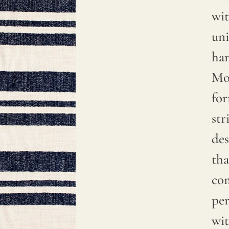
wit
un
han
Mo
for
str
des
tha
co
per
wit