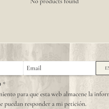
No products found
E
D
*
iento para que esta web almacene la info
e puedan responder a mi petición.