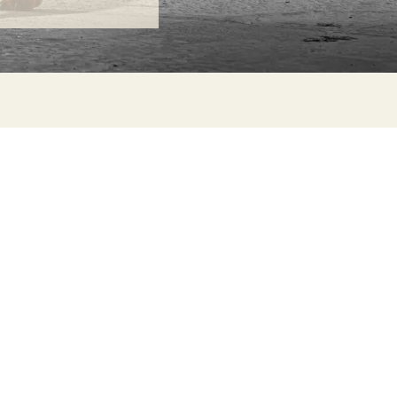
ONTACT
lle Alheli, 7
730 Rincón de la Victoria
laga, Spain
la@jamesmalonefabrics.com
James Malone Fabrics, 2021