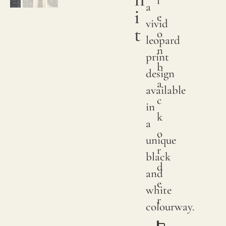
l
a
i
e
vivid
t
o
leopard
n
print
b
design
a
available
c
in
k
a
o
unique
r
black
d
and
e
white
r
colourway.