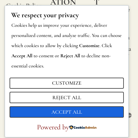
ATION
T
Cookie Policy
Calle Alheli, 7
FAQs
We respect your privacy
Terms and
29730 Rincón
Product
Cookies help us improve your experience, deliver
de la Victoria
Conditions
Information
personalized content, and analyze traffic. You can choose
Málaga, Spain
Legal Notice
which cookies to allow by clicking
Customize
. Click
hola@jamesma
Returns
lonefabrics.co
Accept All
to consent or
Reject All
to decline non-
m
Catalog for
essential cookies.
Distributors
James
Malone
CUSTOMIZE
Sustainability
Fabrics,
REJECT ALL
2021
ACCEPT ALL
Powered by