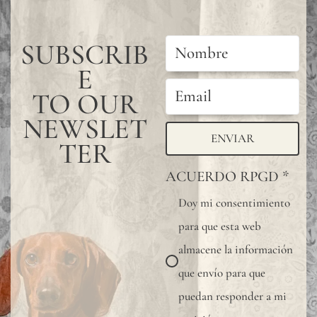
SUBSCRIB
E
TO OUR
NEWSLET
ENVIAR
TER
ACUERDO RPGD
*
Doy mi consentimiento
para que esta web
almacene la información
que envío para que
puedan responder a mi