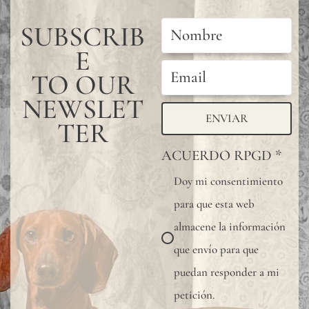
sampl
SUBSCRIB
to
E
verify
the
TO OUR
availa
NEWSLET
ENVIAR
shade
TER
Since
ACUERDO RPGD
*
linen
Doy mi consentimiento
is
para que esta web
a
almacene la información
compl
que envío para que
natur
puedan responder a mi
fiber,
petición.
"slubs