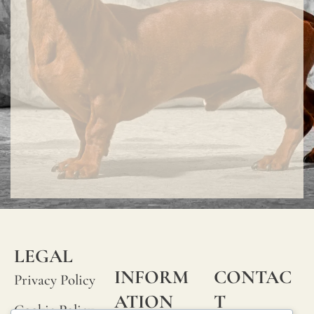
or
small
knots
that
occur
rando
on
its
fabric
surfac
are
LEGAL
consi
INFORM
CONTAC
Privacy Policy
norma
ATION
T
Cookie Policy