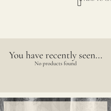
color
may
have
subtle
chang
betwe
You have recently seen...
produ
No products found
it
is
advis
to
reques
a