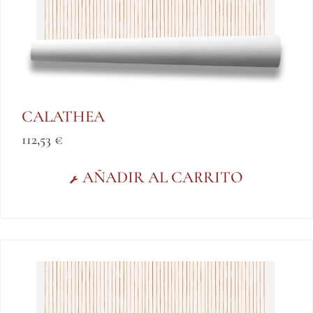
CALATHEA
112,53
€
AÑADIR AL CARRITO