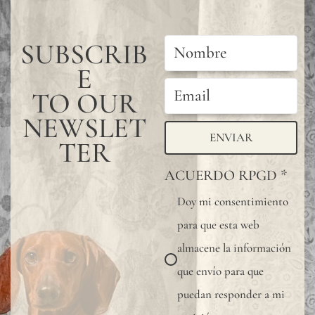
SUBSCRIB
E
TO OUR
NEWSLET
ENVIAR
TER
ACUERDO RPGD
*
Doy mi consentimiento
para que esta web
almacene la información
que envío para que
puedan responder a mi