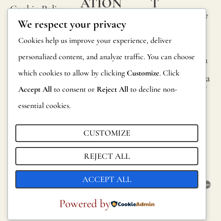
ATION
T
Cookie Policy
Calle Alheli, 7
FAQs
We respect your privacy
Terms and
29730 Rincón
Product
Cookies help us improve your experience, deliver
de la Victoria
Conditions
Information
personalized content, and analyze traffic. You can choose
Málaga, Spain
Legal Notice
which cookies to allow by clicking
Customize
. Click
hola@jamesma
Returns
lonefabrics.co
Accept All
to consent or
Reject All
to decline non-
m
Catalog for
essential cookies.
Distributors
James
Malone
CUSTOMIZE
Sustainability
Fabrics,
REJECT ALL
2021
ACCEPT ALL
Powered by