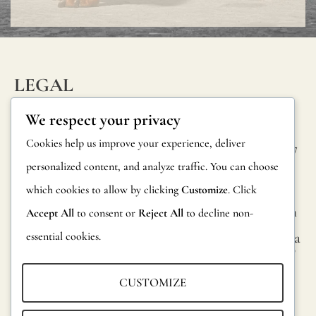
wall
covering,
especially
in
LEGAL
bathrooms
INFORM
CONTAC
Privacy Policy
We respect your privacy
kitchens,
ATION
T
Cookie Policy
Cookies help us improve your experience, deliver
or
Calle Alheli, 7
FAQs
personalized content, and analyze traffic. You can choose
Terms and
other
29730 Rincón
Product
de la Victoria
which cookies to allow by clicking
Customize
. Click
Conditions
wet
Information
Málaga, Spain
Accept All
to consent or
Reject All
to decline non-
areas,
Legal Notice
essential cookies.
hola@jamesma
Returns
we
lonefabrics.co
m
recommen
Catalog for
CUSTOMIZE
using
Distributors
James
a