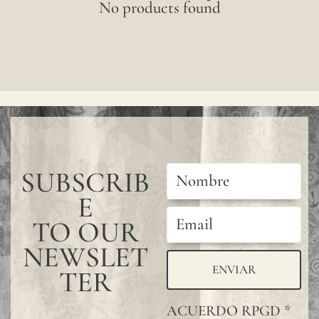
No products found
of
¿Viene incluido la pasta para pegar el
interior
papel pintado?
wall,
¿Cómo debo limpiar el papel pintado
simply
lavable?
by
applying
adhesive
SUBSCRIB
to the
E
wall
and
TO OUR
then
NEWSLET
applying
ENVIAR
TER
each
ACUERDO RPGD
*
strip,