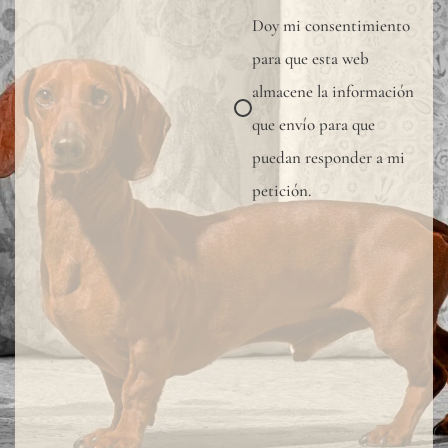
Doy mi consentimiento
one
para que esta web
by
almacene la información
one,
que envío para que
forming
puedan responder a mi
a
petición.
continuou
design
without
joints.
For
additional
protection
of the