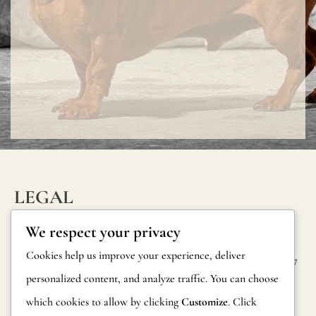
wall
covering,
especially
in
bathrooms
kitchens,
or
other
wet
LEGAL
INFORM
CONTAC
areas,
Privacy Policy
We respect your privacy
ATION
T
we
Cookie Policy
Cookies help us improve your experience, deliver
Calle Alheli, 7
recommen
FAQs
personalized content, and analyze traffic. You can choose
Terms and
29730 Rincón
using
Product
de la Victoria
which cookies to allow by clicking
Customize
. Click
Conditions
a