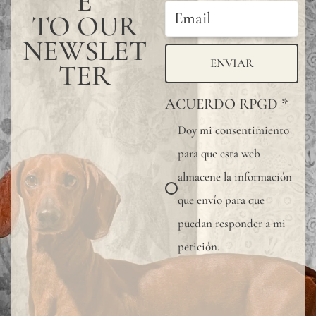
E
TO OUR
one
NEWSLET
by
ENVIAR
TER
one,
forming
ACUERDO RPGD
*
a
Doy mi consentimiento
continuou
para que esta web
design
almacene la información
without
que envío para que
joints.
puedan responder a mi
For
petición.
additional
protection
of the