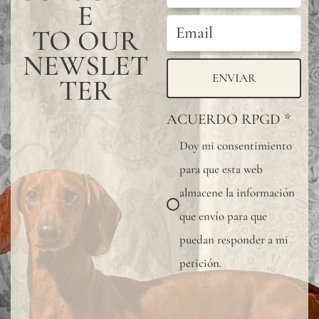
E
wall
covering,
TO OUR
especially
NEWSLET
in
ENVIAR
TER
bathrooms
ACUERDO RPGD
*
kitchens,
Doy mi consentimiento
or
para que esta web
other
almacene la información
wet
que envío para que
areas,
puedan responder a mi
we
petición.
recommen
using
a