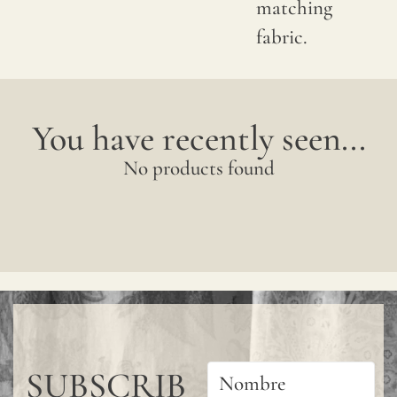
matching
one
fabric.
by
one,
forming
You have recently seen...
a
No products found
continuou
design
without
joints.
For
additional
protection
SUBSCRIB
of the