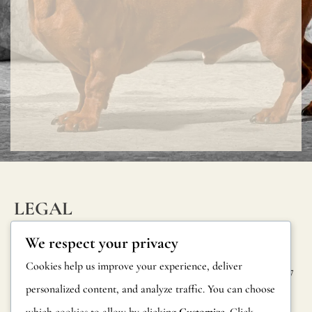
protective
varnish.
All
our
wallpapers
have
been
tested
and
LEGAL
certified
INFORM
CONTAC
Privacy Policy
We respect your privacy
fire-
ATION
T
Cookie Policy
Cookies help us improve your experience, deliver
resistant
Calle Alheli, 7
FAQs
personalized content, and analyze traffic. You can choose
Terms and
according
29730 Rincón
Product
de la Victoria